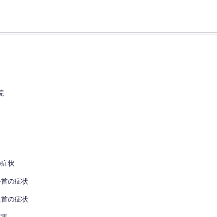
の症状
手首の症状
足首の症状
障害