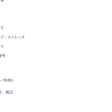
いて
ング・ストレッチ
はり
番号
～15:00）
日、祝日