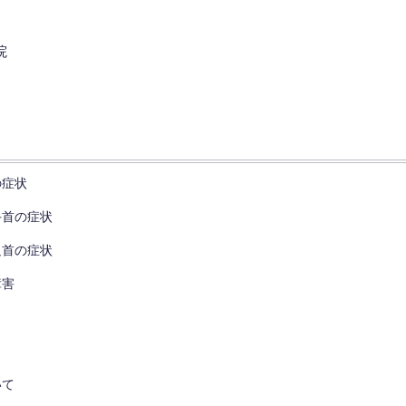
の症状
手首の症状
足首の症状
障害
いて