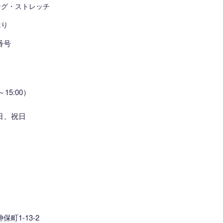
ング・ストレッチ
はり
番号
～15:00）
日、祝日
町1-13-2