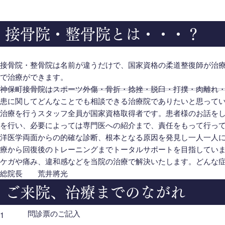
接骨院・整骨院とは・・・？
接骨院・整骨院は名前が違うだけで、国家資格の柔道整復師が治
で治療ができます。
神保町接骨院はスポーツ外傷・骨折・捻挫・脱臼・打撲・肉離れ
患に関してどんなことでも相談できる治療院でありたいと思って
治療を行うスタッフ全員が国家資格取得者です。患者様のお話を
を行い、必要によっては専門医への紹介まで、責任をもって行っ
洋医学両面からの的確な診断、根本となる原因を発見し一人一人
療から回復後のトレーニングまでトータルサポートを目指してい
ケガや痛み、違和感などを当院の治療で解決いたします。どんな
総院長 荒井將光
ご来院、治療までのながれ
問診票のご記入
1