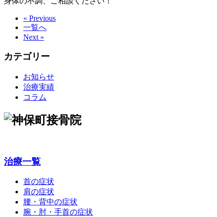
身体の不調、ご相談ください！
« Previous
一覧へ
Next »
カテゴリー
お知らせ
治療実績
コラム
治療一覧
首の症状
肩の症状
腰・背中の症状
腕・肘・手首の症状