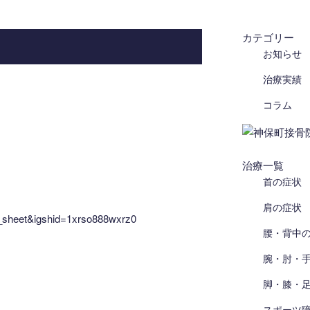
カテゴリー
お知らせ
治療実績
コラム
治療一覧
首の症状
肩の症状
_sheet&igshid=1xrso888wxrz0
腰・背中
腕・肘・
脚・膝・
スポーツ