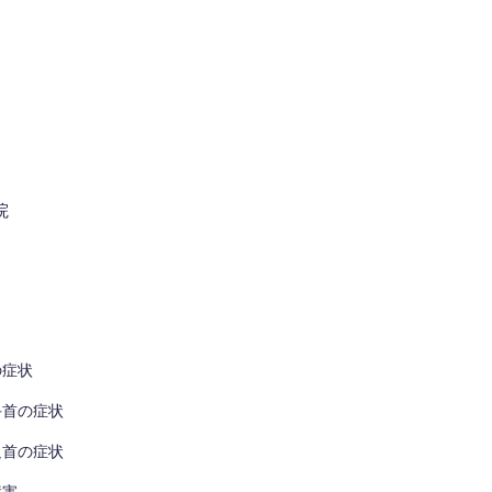
の症状
手首の症状
足首の症状
障害