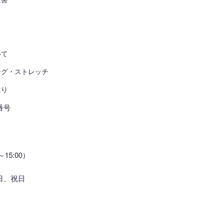
いて
ング・ストレッチ
はり
番号
～15:00）
日、祝日