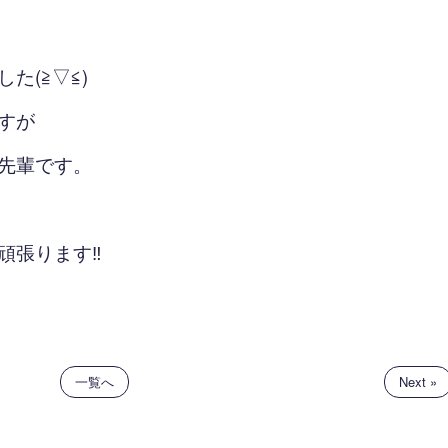
た(≧▽≦)
すが
先輩です。
頑張ります‼
一覧へ
Next »