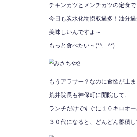
チキンカツとメンチカツの定食で
今日も炭水化物摂取過多！油分過
美味しいんですよ～
もっと食べたい～(*^。^*)
もうアラサー？なのに食欲が止まりま
荒井院長も神保町に開院して、
ランチだけですぐに１０キロオー
３０代になると、どんどん蓄積し