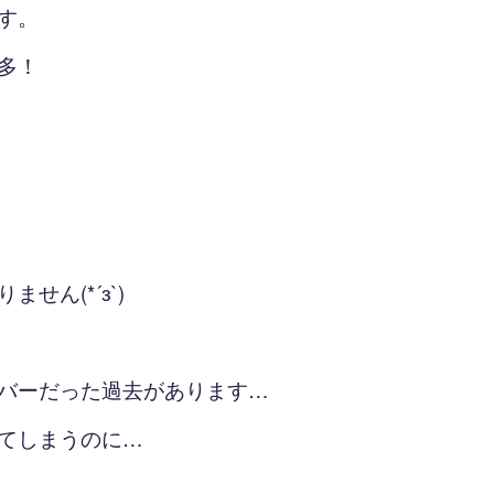
す。
多！
せん(*´з`)
バーだった過去があります…
てしまうのに…