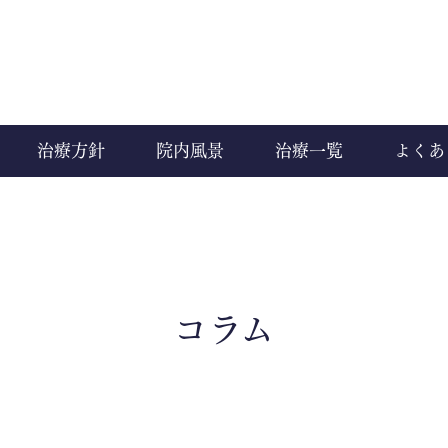
治療方針
院内風景
治療一覧
よくあ
コラム